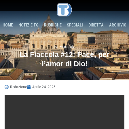
HOME
NOTIZIE TG
RUBRICHE
SPECIALI
DIRETTA
ARCHIVIO
La Fiaccola
La Fiaccola #12: Pace, per
l’amor di Dio!
Redazione
Aprile 24, 2025