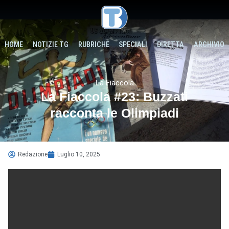
HOME
NOTIZIE TG
RUBRICHE
SPECIALI
DIRETTA
ARCHIVIO
La Fiaccola
La Fiaccola #23: Buzzati
racconta le Olimpiadi
Redazione
Luglio 10, 2025