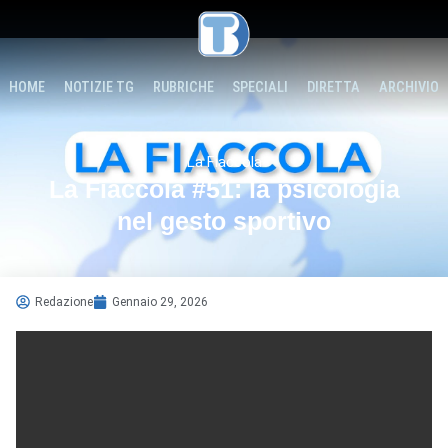
HOME
NOTIZIE TG
RUBRICHE
SPECIALI
DIRETTA
ARCHIVIO
La Fiaccola
La Fiaccola #51: la psicologia
nel gesto sportivo
Redazione
Gennaio 29, 2026