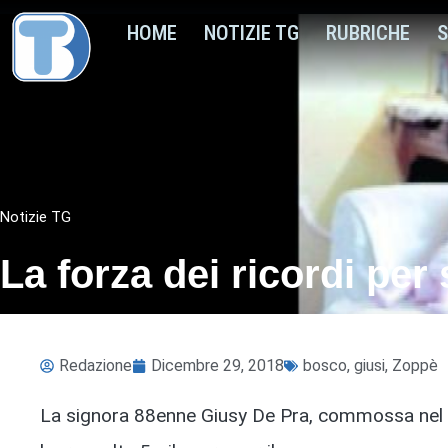
HOME
NOTIZIE TG
RUBRICHE
S
Notizie TG
La forza dei ricordi per
Redazione
Dicembre 29, 2018
bosco
,
giusi
,
Zoppè
La signora 88enne Giusy De Pra, commossa nel v