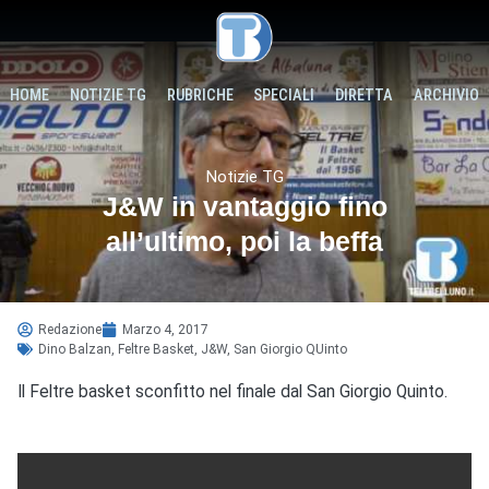
HOME
NOTIZIE TG
RUBRICHE
SPECIALI
DIRETTA
ARCHIVIO
Notizie TG
J&W in vantaggio fino
all’ultimo, poi la beffa
Redazione
Marzo 4, 2017
Dino Balzan
,
Feltre Basket
,
J&W
,
San Giorgio QUinto
Il Feltre basket sconfitto nel finale dal San Giorgio Quinto.