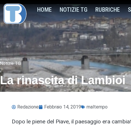
HOME
NOTIZIE TG
RUBRICHE
S
Notizie TG
La rinascita di Lambioi
Redazione
Febbraio 14, 2019
maltempo
Dopo le piene del Piave, il paesaggio era cambiato.