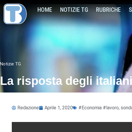
HOME
NOTIZIE TG
RUBRICHE
S
Notizie TG
La risposta degli italiani
Redazione
Aprile 1, 2020
#Economia #lavoro
,
sond