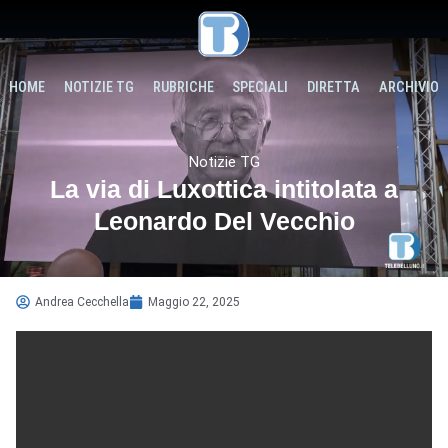
HOME
NOTIZIE TG
RUBRICHE
SPECIALI
DIRETTA
ARCHIVIO
Notizie TG
La via di Luxottica intitolata a
Leonardo Del Vecchio
Andrea Cecchella
Maggio 22, 2025