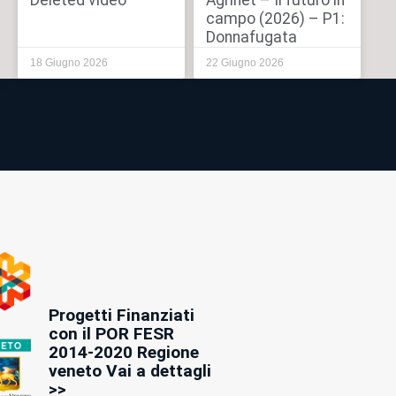
Deleted video
Agrinet – Il futuro in
campo (2026) – P1:
Donnafugata
18 Giugno 2026
22 Giugno 2026
Progetti Finanziati
con il POR FESR
2014-2020 Regione
veneto Vai a dettagli
>>