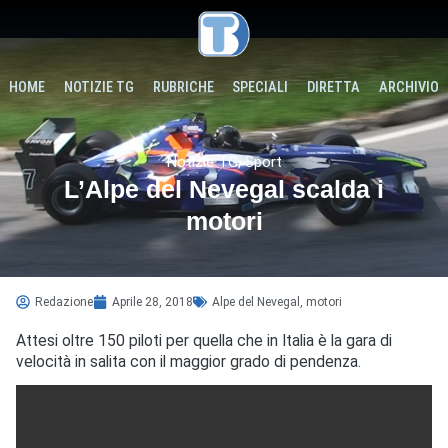
HOME
NOTIZIE TG
RUBRICHE
SPECIALI
DIRETTA
ARCHIVIO
Notizie TG
,
Sport
L’Alpe del Nevegal scalda i
motori
Redazione
Aprile 28, 2018
Alpe del Nevegal
,
motori
Attesi oltre 150 piloti per quella che in Italia è la gara di
velocità in salita con il maggior grado di pendenza.