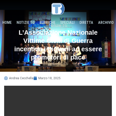
HOME
NOTIZIE TG
RUBRICHE
SPECIALI
DIRETTA
ARCHIVIO
Notizie TG
L’Associazione Nazionale
Vittime Civili di Guerra
incentiva i giovani ad essere
promotori di pace
Andrea Cecchella
Marzo 18, 2025