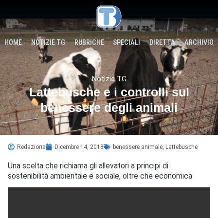
HOME
NOTIZIE TG
RUBRICHE
SPECIALI
DIRETTA
ARCHIVIO
Notizie TG
Lattebusche e i controlli sul
benessere degli animali
Redazione
Dicembre 14, 2018
benessere animale
,
Lattebusche
Una scelta che richiama gli allevatori a principi di
sostenibilità ambientale e sociale, oltre che economica