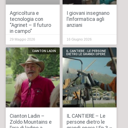
Agricoltura e
I giovani insegnano
tecnologia con
l’informatica agli
“Agrinet – Il futuro
anziani
in campo”
29 Maggio 2026
16 Giugno 2026
CIANTON LADIN
IL CANTIERE - LE PERSONE
DIETRO LE GRANDI OPERE
Cianton Ladin –
IL CANTIERE – Le
Zoldo Mountains e
persone dietro le