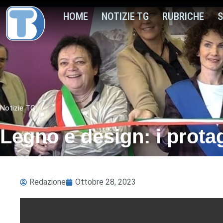
HOME
NOTIZIE TG
RUBRICHE
S
Notizie TG
Legno e design: i prota
Redazione
Ottobre 28, 2023