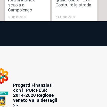
l’ora di ladino a
grandi opere | Ep.3 –
scuola a
Costruire la strada
Campolongo
4 Luglio 2026
5 Giugno 2026
Progetti Finanziati
con il POR FESR
2014-2020 Regione
veneto Vai a dettagli
>>