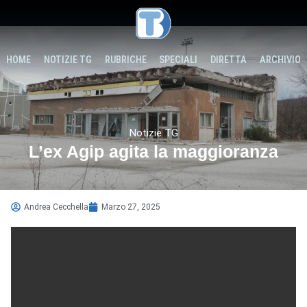
HOME
NOTIZIE TG
RUBRICHE
SPECIALI
DIRETTA
ARCHIVIO
Notizie TG
L’ex Agip agita la maggioranza
Andrea Cecchella
Marzo 27, 2025