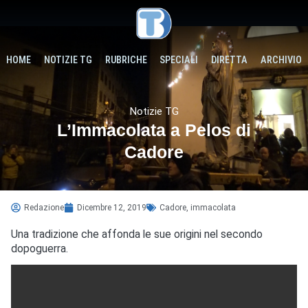
HOME
NOTIZIE TG
RUBRICHE
SPECIALI
DIRETTA
ARCHIVIO
Notizie TG
L’Immacolata a Pelos di
Cadore
Redazione
Dicembre 12, 2019
Cadore
,
immacolata
Una tradizione che affonda le sue origini nel secondo
dopoguerra.