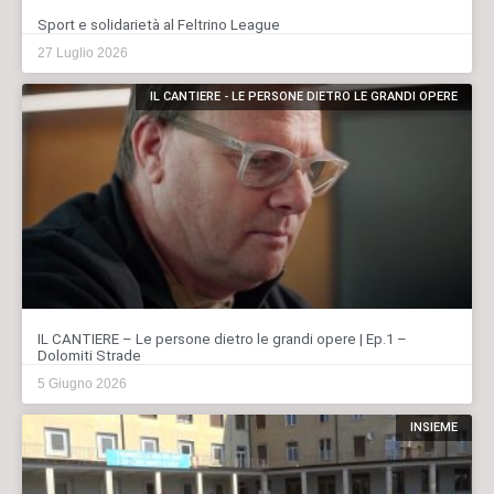
Sport e solidarietà al Feltrino League
27 Luglio 2026
IL CANTIERE - LE PERSONE DIETRO LE GRANDI OPERE
IL CANTIERE – Le persone dietro le grandi opere | Ep.1 –
Dolomiti Strade
5 Giugno 2026
INSIEME