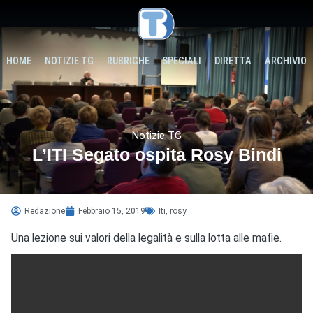
HOME
NOTIZIE TG
RUBRICHE
SPECIALI
DIRETTA
ARCHIVIO
Notizie TG
L’ITI Segato ospita Rosy Bindi
Redazione
Febbraio 15, 2019
Iti
,
rosy
Una lezione sui valori della legalità e sulla lotta alle mafie.