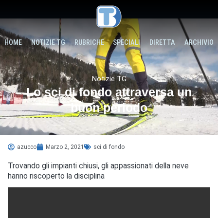
HOME
NOTIZIE TG
RUBRICHE
SPECIALI
DIRETTA
ARCHIVIO
Notizie TG
Lo sci di fondo attraversa un
buon periodo
azucco
Marzo 2, 2021
sci di fondo
Trovando gli impianti chiusi, gli appassionati della neve
hanno riscoperto la disciplina