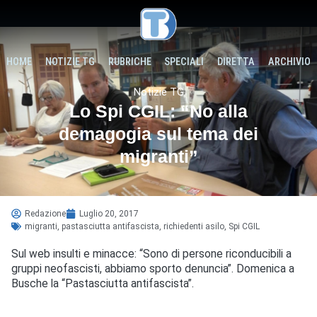
HOME
NOTIZIE TG
RUBRICHE
SPECIALI
DIRETTA
ARCHIVIO
Notizie TG
Lo Spi CGIL: “No alla
demagogia sul tema dei
migranti”
Redazione
Luglio 20, 2017
migranti
,
pastasciutta antifascista
,
richiedenti asilo
,
Spi CGIL
Sul web insulti e minacce: “Sono di persone riconducibili a
gruppi neofascisti, abbiamo sporto denuncia”. Domenica a
Busche la “Pastasciutta antifascista”.