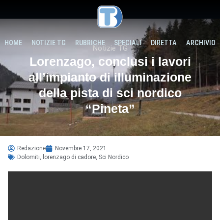
HOME
NOTIZIE TG
RUBRICHE
SPECIALI
DIRETTA
ARCHIVIO
Notizie TG
Lorenzago, conclusi i lavori
all’impianto di illuminazione
della pista di sci nordico
“Pineta”
Redazione
Novembre 17, 2021
Dolomiti
,
lorenzago di cadore
,
Sci Nordico