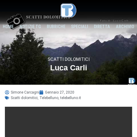
HOME
NOTIZIE TG
RUBRICHE
SPECIALI
DIRETTA
ARCHIVIO
SCATTI DOLOMITICI
Luca Carli
Simone Carcagni
Gennaio 27, 2020
Scatti dolomitici
,
Telebelluno
,
telebelluno.it