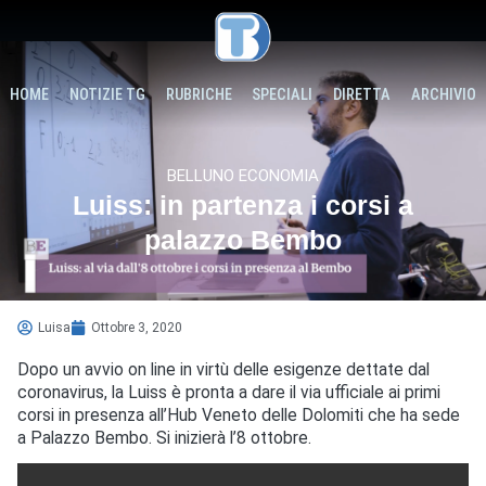
HOME
NOTIZIE TG
RUBRICHE
SPECIALI
DIRETTA
ARCHIVIO
BELLUNO ECONOMIA
Luiss: in partenza i corsi a
palazzo Bembo
Luisa
Ottobre 3, 2020
Dopo un avvio on line in virtù delle esigenze dettate dal
coronavirus, la Luiss è pronta a dare il via ufficiale ai primi
corsi in presenza all’Hub Veneto delle Dolomiti che ha sede
a Palazzo Bembo. Si inizierà l’8 ottobre.