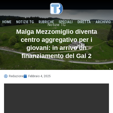
HOME
NOTIZIE TG
RUBRICHE
SPECIALI
DIRETTA
ARCHIVIO
Notizie TG
Malga Mezzomiglio diventa
centro aggregativo per i
giovani: in arrivo un
finanziamento del Gal 2
Redazione
Febbraio 4, 2025