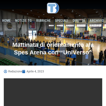
HOME
NOTIZIE TG
RUBRICHE
SPECIALI
DIRETTA
ARCHIVIO
Notizie TG
Mattinata di orientamento ala
Spes Arena con “UniVerso”
Redazione
Aprile 4, 2023