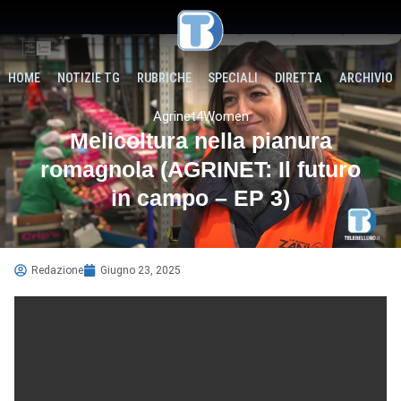
HOME
NOTIZIE TG
RUBRICHE
SPECIALI
DIRETTA
ARCHIVIO
Agrinet4Women
Melicoltura nella pianura
romagnola (AGRINET: Il futuro
in campo – EP 3)
Redazione
Giugno 23, 2025