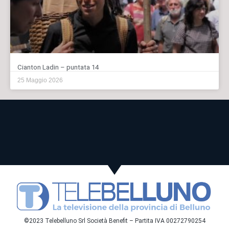
Cianton Ladin – puntata 14
25 Maggio 2026
©2023 Telebelluno Srl Società Benefit – Partita IVA 00272790254