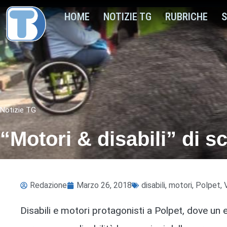
HOME
NOTIZIE TG
RUBRICHE
S
Notizie TG
“Motori & disabili” di s
Redazione
Marzo 26, 2018
disabili
,
motori
,
Polpet
,
Disabili e motori protagonisti a Polpet, dove un e