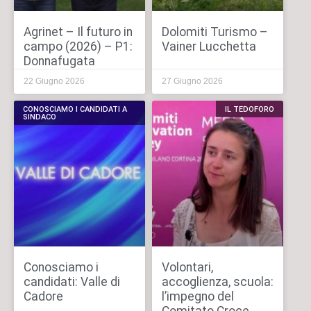
Agrinet – Il futuro in
Dolomiti Turismo –
campo (2026) – P1:
Vainer Lucchetta
Donnafugata
22 Giugno 2026
27 Giugno 2026
CONOSCIAMO I CANDIDATI A
IL TEDOFORO
SINDACO
Conosciamo i
Volontari,
candidati: Valle di
accoglienza, scuola:
Cadore
l’impegno del