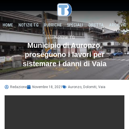
HOME
NOTIZIE TG
RUBRICHE
SPECIALI
DIRETTA
ARCHIVIO
Notizie TG
Municipio di Auronzo,
proseguono i lavori per
sistemare i danni di Vaia
Redazione
Novembre 18, 2021
Auronzo
,
Dolomiti
,
Vaia