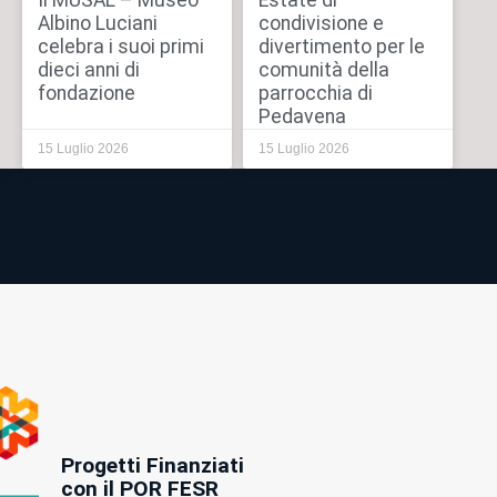
Il MUSAL – Museo
Estate di
Albino Luciani
condivisione e
celebra i suoi primi
divertimento per le
dieci anni di
comunità della
fondazione
parrocchia di
Pedavena
15 Luglio 2026
15 Luglio 2026
Progetti Finanziati
con il POR FESR