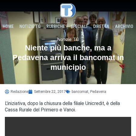
HOME
NOTIZIE TG
RUBRICHE
SPECIALI
DIRETTA
ARCHIVIO
Notizie TG
Niente più banche, ma a
Pedavena arriva il bancomat in
municipio
Redazione
Settembre 22, 2017
bancomat
,
Pedavena
L’iniziativa, dopo la chiusura della filiale Unicredit, è della
Cassa Rurale del Primiero e Vanoi.