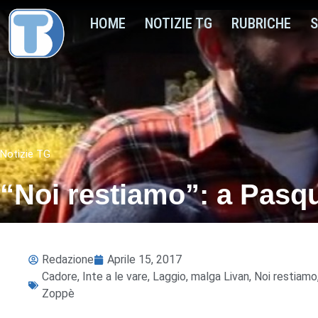
HOME
NOTIZIE TG
RUBRICHE
S
Notizie TG
“Noi restiamo”: a Pasqu
Redazione
Aprile 15, 2017
Cadore
,
Inte a le vare
,
Laggio
,
malga Livan
,
Noi restiamo
Zoppè