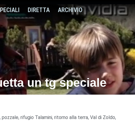
PECIALI
DIRETTA
ARCHIVIO
etta un tg speciale
,
pozzale
,
rifugio Talamini
,
ritorno alla terra
,
Val di Zoldo
,