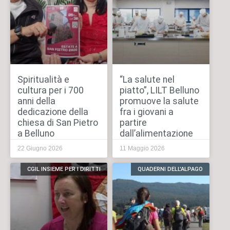
Spiritualità e
“La salute nel
cultura per i 700
piatto”, LILT Belluno
anni della
promuove la salute
dedicazione della
fra i giovani a
chiesa di San Pietro
partire
a Belluno
dall’alimentazione
22 Giugno 2026
11 Maggio 2026
CGIL INSIEME PER I DIRITTI
QUADERNI DELL'ALPAGO