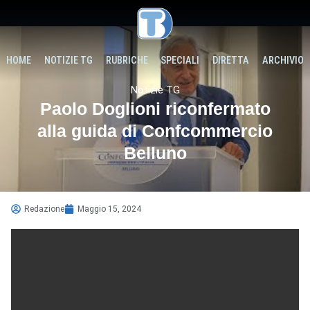
HOME
NOTIZIE TG
RUBRICHE
SPECIALI
DIRETTA
ARCHIVIO
Notizie TG
Paolo Doglioni riconfermato
alla guida di Confcommercio
Belluno
Redazione
Maggio 15, 2024