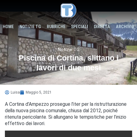
HOME
NOTIZIE TG
RUBRICHE
SPECIALI
DIRETTA
ARCHIVIO
Notizie TG
Piscina di Cortina, slittano i
lavori di due mesi
Luisa
Maggio 5, 2021
A Cortina d’Ampezzo prosegue l’iter per la ristrutturazione
della nuova piscina comunale, chiusa dal 2012, poiché
ritenuta pericolante. Si allungano le tempistiche per l’inizio
effettivo dei lavori.