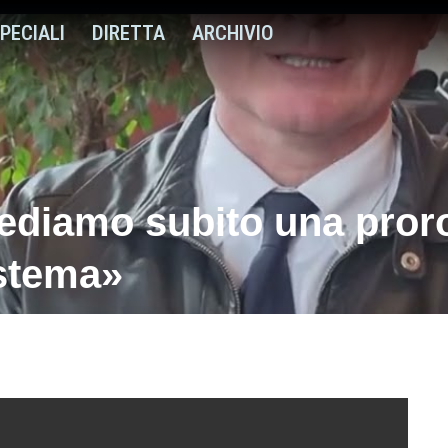
PECIALI
DIRETTA
ARCHIVIO
iediamo subito una proro
istema»