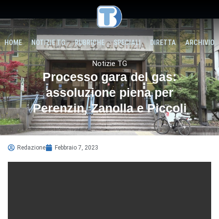
HOME
NOTIZIE TG
RUBRICHE
SPECIALI
DIRETTA
ARCHIVIO
Notizie TG
Processo gara del gas:
assoluzione piena per
Perenzin, Zanolla e Piccoli
Redazione
Febbraio 7, 2023