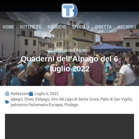
HOME
NOTIZIE TG
RUBRICHE
SPECIALI
DIRETTA
ARCHIVIO
Quaderni dell'Alpago
Quaderni dell’Alpago del 6
luglio 2022
Redazione
Luglio 6, 2022
alpago
,
Chies d'Alpago
,
Giro del Lago di Santa Croce
,
Palio di San Vigilio
,
patrocinio Parlamento Europeo
,
Piodego