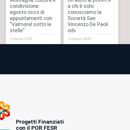
Montagna, cultura e
Un aiuto ai poveri e
condivisione:
a chi è solo:
agosto ricco di
conosciamo la
appuntamenti con
Società San
“Valmorel sotto le
Vincenzo De Paoli
stelle”
odv
3 Agosto 2026
1 Giugno 2026
Progetti Finanziati
con il POR FESR