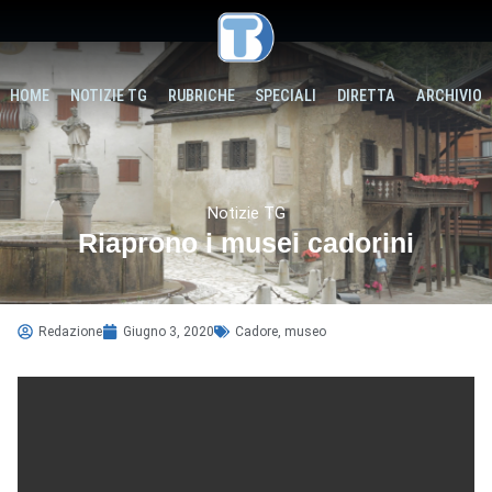
HOME
NOTIZIE TG
RUBRICHE
SPECIALI
DIRETTA
ARCHIVIO
Notizie TG
Riaprono i musei cadorini
Redazione
Giugno 3, 2020
Cadore
,
museo