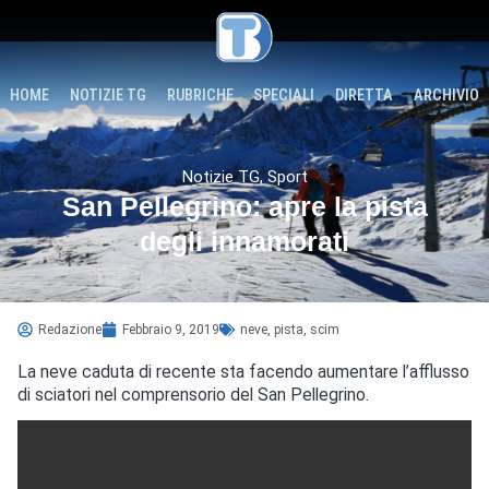
HOME
NOTIZIE TG
RUBRICHE
SPECIALI
DIRETTA
ARCHIVIO
Notizie TG
,
Sport
San Pellegrino: apre la pista
degli innamorati
Redazione
Febbraio 9, 2019
neve
,
pista
,
scim
La neve caduta di recente sta facendo aumentare l’afflusso
di sciatori nel comprensorio del San Pellegrino.