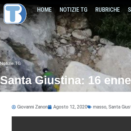
HOME
NOTIZIE TG
RUBRICHE
S
Notizie TG
Santa Giustina: 16 enn
Giovanni Zanon
Agosto 12, 2020
masso
,
Santa Gius