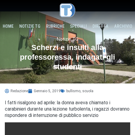
HOME
NOTIZIE TG
RUBRICHE
SPECIALI
DIRETTA
ARCHIVIO
Notizie TG
Scherzi e insulti alla
professoressa, indagati gli
studenti
Redazione
Gennaio 5, 2019
bullismo
,
scuola
I fatti risalgono ad aprile: la donna aveva chiamato i
carabinieri durante una lezione turbolenta, i ragazzi dovranno
rispondere di interruzione di pubblico servizio