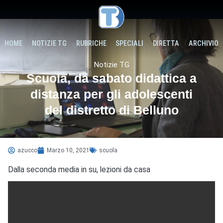
HOME
NOTIZIE TG
RUBRICHE
SPECIALI
DIRETTA
ARCHIVIO
Notizie TG
Scuola, da sabato didattica a
distanza per gli adolescenti
del distretto di Belluno
azucco
Marzo 10, 2021
scuola
Dalla seconda media in su, lezioni da casa