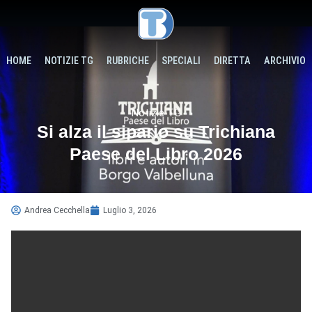
HOME
NOTIZIE TG
RUBRICHE
SPECIALI
DIRETTA
ARCHIVIO
Notizie TG
Si alza il sipario su Trichiana
Paese del Libro 2026
Andrea Cecchella
Luglio 3, 2026