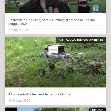
Setteville e Segusino, parole e immagini dal basso Feltrino –
Maggio 2026
7 Maggio 2026
SIB - ACQUA, ENERGIA, AMBIENTE
Il “cane robot” che rileva le perdite idriche
16 Giugno 2026
INSIEME