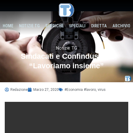
HOME
NOTIZIE TG
RUBRICHE
SPECIALI
DIRETTA
ARCHIVIO
Notizie TG
Sindacati e Confindustria:
“Lavoriamo insieme”
Redazione
Marzo 27, 2020
#Economia #lavoro
,
virus