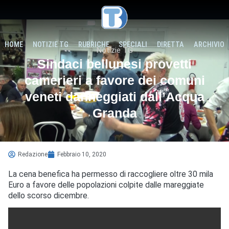
HOME
NOTIZIE TG
RUBRICHE
SPECIALI
DIRETTA
ARCHIVIO
Notizie TG
Sindaci bellunesi provetti
camerieri a favore dei comuni
veneti danneggiati dall’Acqua
Granda
Redazione
Febbraio 10, 2020
La cena benefica ha permesso di raccogliere oltre 30 mila
Euro a favore delle popolazioni colpite dalle mareggiate
dello scorso dicembre.