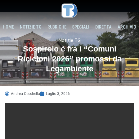
HOME
NOTIZIE TG
RUBRICHE
SPECIALI
DIRETTA
ARCHIVIO
Notizie TG
Sospirolo è fra i “Comuni
Ricicloni 2026” promossi da
Legambiente
Andrea Cecchella
Luglio 3, 2026