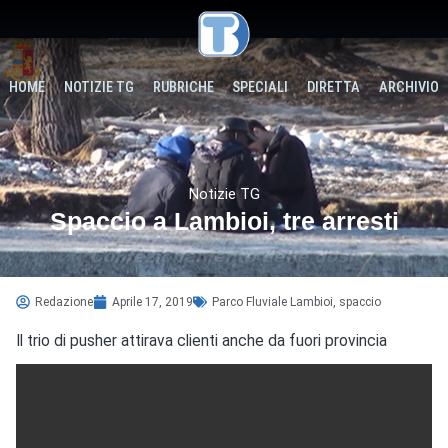
HOME
NOTIZIE TG
RUBRICHE
SPECIALI
DIRETTA
ARCHIVIO
Notizie TG
Spaccio a Lambioi, tre arresti
Redazione
Aprile 17, 2019
Parco Fluviale Lambioi
,
spaccio
Il trio di pusher attirava clienti anche da fuori provincia