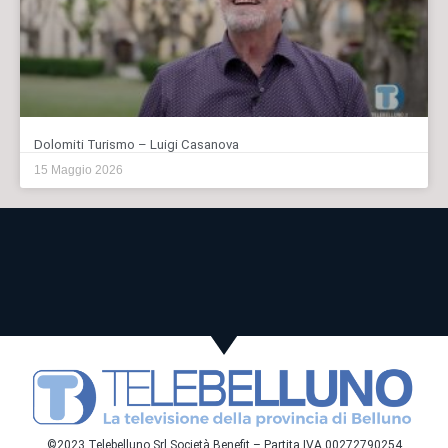
Dolomiti Turismo – Luigi Casanova
15 Maggio 2026
©2023 Telebelluno Srl Società Benefit – Partita IVA 00272790254