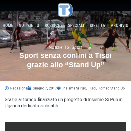
HOME
NOTIZIE TG
RUBRICHE
SPECIALI
DIRETTA
ARCHIVIO
Notizie TG
,
Sport
Sport senza confini a Tisoi
grazie allo “Stand Up”
Redazione
Giugno 7, 2017
Insieme Si Può
,
Tisoi
,
Torneo Stand Up
Grazie al torneo finanziato un progetto di Insieme Si Può in
Uganda dedicato ai disabili.