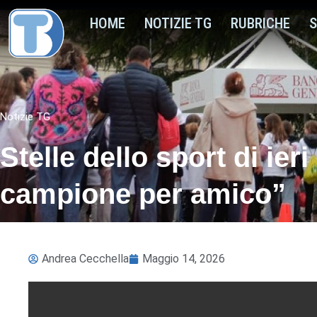
HOME
NOTIZIE TG
RUBRICHE
S
Notizie TG
Stelle dello sport di ier
campione per amico”
Andrea Cecchella
Maggio 14, 2026