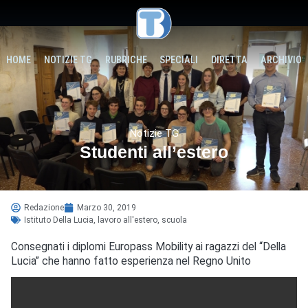
HOME
NOTIZIE TG
RUBRICHE
SPECIALI
DIRETTA
ARCHIVIO
Notizie TG
Studenti all’estero
Redazione
Marzo 30, 2019
Istituto Della Lucia
,
lavoro all'estero
,
scuola
Consegnati i diplomi Europass Mobility ai ragazzi del “Della
Lucia” che hanno fatto esperienza nel Regno Unito