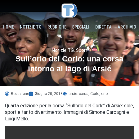
HOME
NOTIZIE TG
RUBRICHE
SPECIALI
DIRETTA
ARCHIVIO
Notizie TG
,
Sport
Sull’orlo del Corlo: una corsa
intorno al lago di Arsié
Redazione
Giugno 20, 2018
arsiè. corsa
,
Corlo
,
orlo
Quarta edizione per la corsa “Sull’orlo del Corlo” di Arsiè: sole,
sport e tanto divertimento. Immagini di Simone Carcagni e
Luigi Mello.